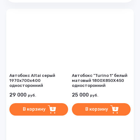
Цена - убывание
Цена - возрастание
Название - Я-А
Название - А-Я
Автобокс Altai серый
Автобокс "Turino 1" белый
1970х700х400
матовый 1800Х850Х450
односторонний
односторонний
29 000
25 000
руб.
руб.
В корзину
В корзину